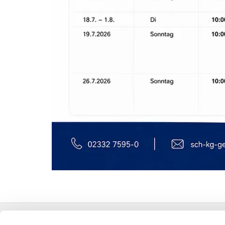
Gemeindeverwaltung Sudfeldstraße 14 58285 Ge