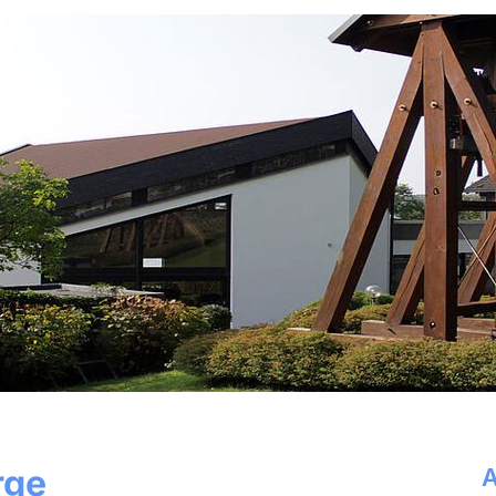
rge
A