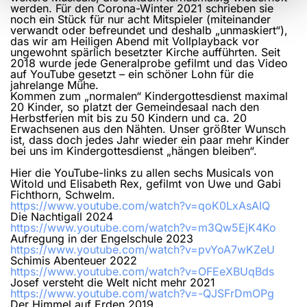
werden. Für den Corona-Winter 2021 schrieben sie
noch ein Stück für nur acht Mitspieler (miteinander
verwandt oder befreundet und deshalb „unmaskiert“),
das wir am Heiligen Abend mit Vollplayback vor
ungewohnt spärlich besetzter Kirche aufführten. Seit
2018 wurde jede Generalprobe gefilmt und das Video
auf YouTube gesetzt – ein schöner Lohn für die
jahrelange Mühe.
Kommen zum „normalen“ Kindergottesdienst maximal
20 Kinder, so platzt der Gemeindesaal nach den
Herbstferien mit bis zu 50 Kindern und ca. 20
Erwachsenen aus den Nähten. Unser größter Wunsch
ist, dass doch jedes Jahr wieder ein paar mehr Kinder
bei uns im Kindergottesdienst „hängen bleiben“.
Hier die YouTube-links zu allen sechs Musicals von
Witold und Elisabeth Rex, gefilmt von Uwe und Gabi
Fichthorn, Schwelm.
https://www.youtube.com/watch?v=qoK0LxAsAIQ
Die Nachtigall 2024
https://www.youtube.com/watch?v=m3Qw5EjK4Ko
Aufregung in der Engelschule 2023
https://www.youtube.com/watch?v=pvYoA7wKZeU
Schimis Abenteuer 2022
https://www.youtube.com/watch?v=OFEeXBUqBds
Josef versteht die Welt nicht mehr 2021
https://www.youtube.com/watch?v=-QJSFrDmOPg
Der Himmel auf Erden 2019