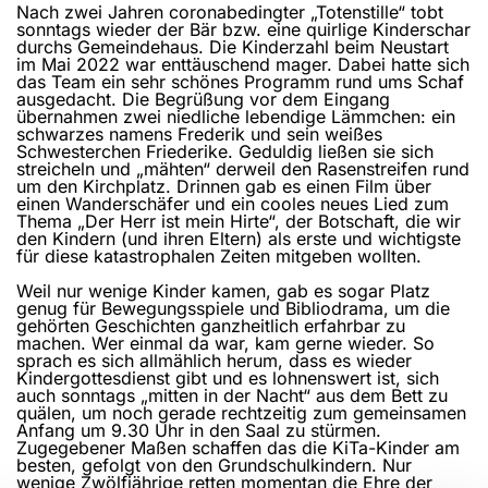
Nach zwei Jahren coronabedingter „Totenstille“ tobt
sonntags wieder der Bär bzw. eine quirlige Kinderschar
durchs Gemeindehaus. Die Kinderzahl beim Neustart
im Mai 2022 war enttäuschend mager. Dabei hatte sich
das Team ein sehr schönes Programm rund ums Schaf
ausgedacht. Die Begrüßung vor dem Eingang
übernahmen zwei niedliche lebendige Lämmchen: ein
schwarzes namens Frederik und sein weißes
Schwesterchen Friederike. Geduldig ließen sie sich
streicheln und „mähten“ derweil den Rasenstreifen rund
um den Kirchplatz. Drinnen gab es einen Film über
einen Wanderschäfer und ein cooles neues Lied zum
Thema „Der Herr ist mein Hirte“, der Botschaft, die wir
den Kindern (und ihren Eltern) als erste und wichtigste
für diese katastrophalen Zeiten mitgeben wollten.
Weil nur wenige Kinder kamen, gab es sogar Platz
genug für Bewegungsspiele und Bibliodrama, um die
gehörten Geschichten ganzheitlich erfahrbar zu
machen. Wer einmal da war, kam gerne wieder. So
sprach es sich allmählich herum, dass es wieder
Kindergottesdienst gibt und es lohnenswert ist, sich
auch sonntags „mitten in der Nacht“ aus dem Bett zu
quälen, um noch gerade rechtzeitig zum gemeinsamen
Anfang um 9.30 Uhr in den Saal zu stürmen.
Zugegebener Maßen schaffen das die KiTa-Kinder am
besten, gefolgt von den Grundschulkindern. Nur
wenige Zwölfjährige retten momentan die Ehre der