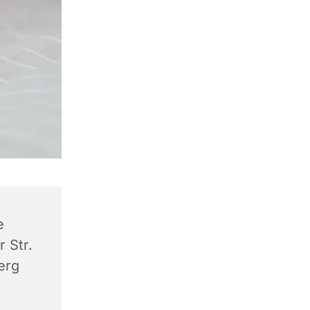
e
 Str.
erg