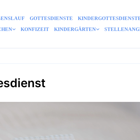
BENSLAUF
GOTTESDIENSTE
KINDERGOTTESDIENST
CHEN
KONFIZEIT
KINDERGÄRTEN
STELLENANG
esdienst