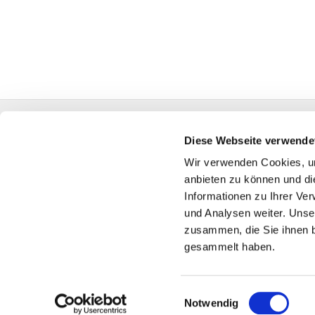
Gemeindeverwaltung Sudfeldstraße 14 58285 Ge
Diese Webseite verwende
Fon:
02332 7595-0
sch-kg-gevelsberg@kk-ekv
Wir verwenden Cookies, um
anbieten zu können und di
Informationen zu Ihrer Ve
und Analysen weiter. Unse
zusammen, die Sie ihnen b
gesammelt haben.
Einwilligungsauswahl
Notwendig